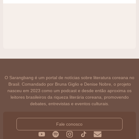
O Sarangbang é um portal de notícias sobre literatura coreana no
Brasil. Comandado por Bruna Giglio e Denise Nobre, o projeto
nasceu em 2023 como um podcast e desde então aproxima os
leitores brasileiros da riqueza literária coreana, promovendo
debates, entrevistas e eventos culturais.
Fale conosco