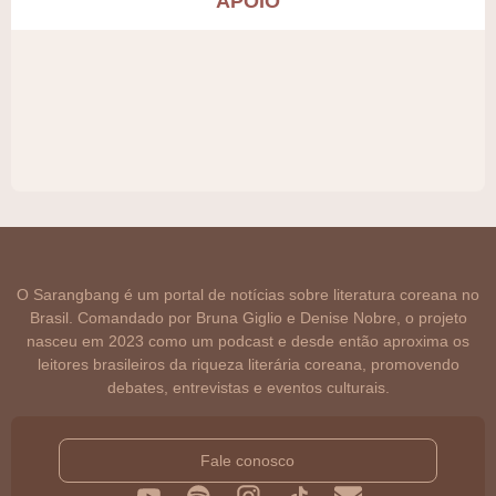
APOIO
O Sarangbang é um portal de notícias sobre literatura coreana no
Brasil. Comandado por Bruna Giglio e Denise Nobre, o projeto
nasceu em 2023 como um podcast e desde então aproxima os
leitores brasileiros da riqueza literária coreana, promovendo
debates, entrevistas e eventos culturais.
Fale conosco