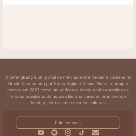
O Sarangbang é um portal de notícias sobre literatura coreana no
Brasil. Comandado por Bruna Giglio e Denise Nobre, o projeto
nasceu em 2023 como um podcast e desde então aproxima os
leitores brasileiros da riqueza literária coreana, promovendo
debates, entrevistas e eventos culturais.
Fale conosco