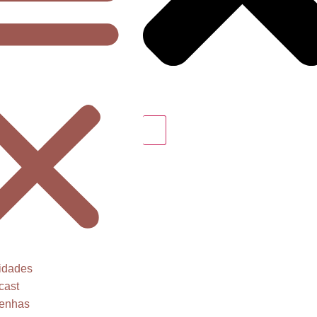
idades
cast
enhas