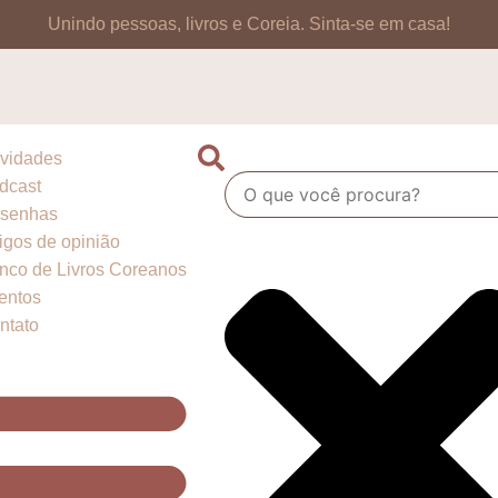
Unindo pessoas, livros e Coreia.
Sinta-se em casa!
vidades
dcast
senhas
tigos de opinião
nco de Livros Coreanos
entos
ntato