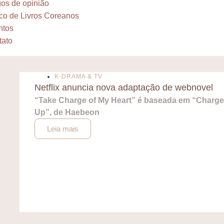
gos de opinião
co de Livros Coreanos
ntos
tato
K-DRAMA & TV
Netflix anuncia nova adaptação de webnovel
“Take Charge of My Heart” é baseada em “Charg
Up”, de Haebeon
Leia mais