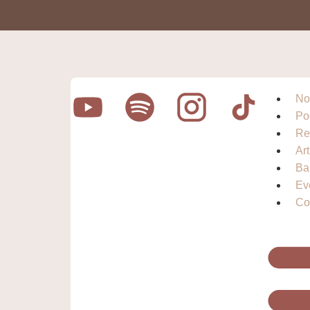
No
Po
Re
Ar
Ba
Ev
Co