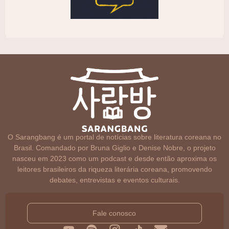
O Sarangbang é um portal de notícias sobre literatura coreana no
Brasil. Comandado por Bruna Giglio e Denise Nobre, o projeto
nasceu em 2023 como um podcast e desde então aproxima os
leitores brasileiros da riqueza literária coreana, promovendo
debates, entrevistas e eventos culturais.
Fale conosco