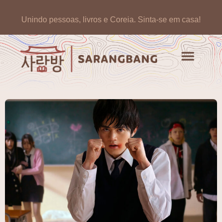
Unindo pessoas, livros e Coreia.
Sinta-se em casa!
Artigos de opinião
Banco de Livros Coreano