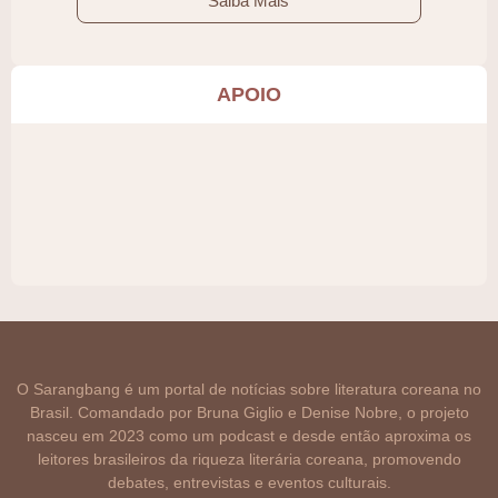
Saiba Mais
APOIO
O Sarangbang é um portal de notícias sobre literatura coreana no
Brasil. Comandado por Bruna Giglio e Denise Nobre, o projeto
nasceu em 2023 como um podcast e desde então aproxima os
leitores brasileiros da riqueza literária coreana, promovendo
debates, entrevistas e eventos culturais.