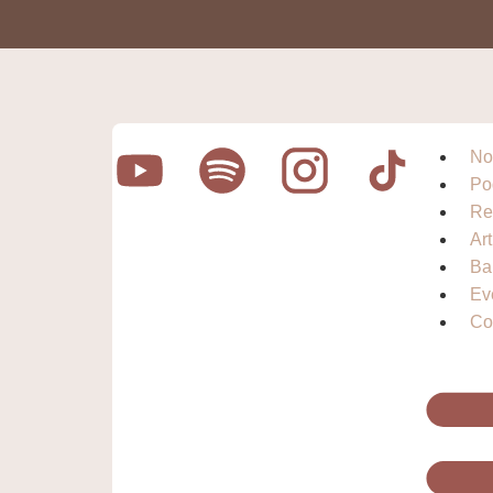
No
Po
Re
Ar
Ba
Ev
Co