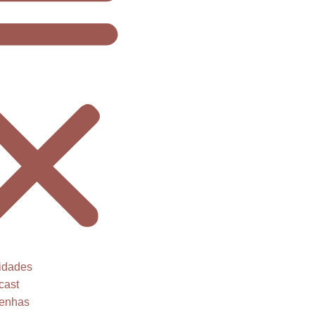
idades
cast
enhas