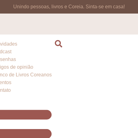
Unindo pessoas, livros e Coreia.
Sinta-se em casa!
vidades
dcast
senhas
tigos de opinião
nco de Livros Coreanos
entos
ntato