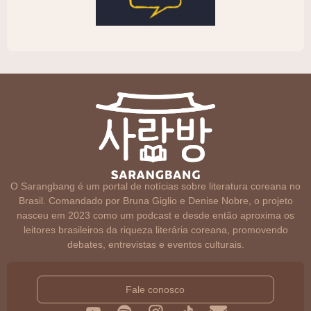
O Sarangbang é um portal de notícias sobre literatura coreana no
Brasil. Comandado por Bruna Giglio e Denise Nobre, o projeto
nasceu em 2023 como um podcast e desde então aproxima os
leitores brasileiros da riqueza literária coreana, promovendo
debates, entrevistas e eventos culturais.
Fale conosco