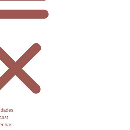
idades
cast
enhas