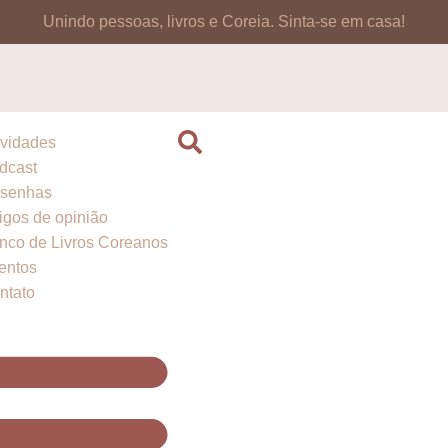
Unindo pessoas, livros e Coreia.
Sinta-se em casa!
vidades
dcast
senhas
tigos de opinião
nco de Livros Coreanos
entos
ntato