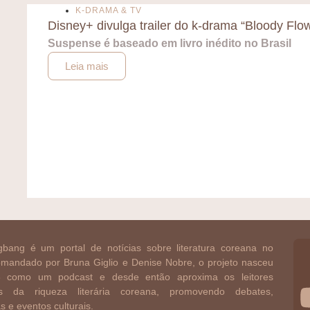
K-DRAMA & TV
Disney+ divulga trailer do k-drama “Bloody Flo
Suspense é baseado em livro inédito no Brasil
Leia mais
bang é um portal de notícias sobre literatura coreana no
Comandado por Bruna Giglio e Denise Nobre, o projeto nasceu
 como um podcast e desde então aproxima os leitores
ros da riqueza literária coreana, promovendo debates,
as e eventos culturais.