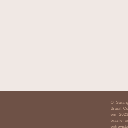
O Sarang
Brasil. 
em 2023
brasilei
entrevist