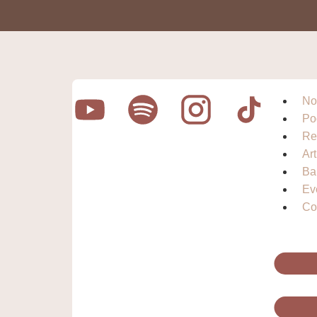
No
Po
Re
Ar
Ba
Ev
Co