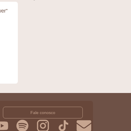
wer”
Fale conosco