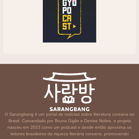
O Sarangbang é um portal de notícias sobre literatura coreana no
Brasil. Comandado por Bruna Giglio e Denise Nobre, o projeto
nasceu em 2023 como um podcast e desde então aproxima os
leitores brasileiros da riqueza literária coreana, promovendo