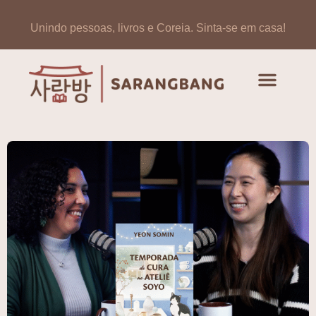
Unindo pessoas, livros e Coreia.
Sinta-se em casa!
Artigos de opinião
Banco de Livros Coreano