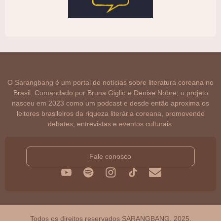
O Sarangbang é um portal de notícias sobre literatura coreana no
Brasil. Comandado por Bruna Giglio e Denise Nobre, o projeto
nasceu em 2023 como um podcast e desde então aproxima os
leitores brasileiros da riqueza literária coreana, promovendo
debates, entrevistas e eventos culturais.
Fale conosco
Todos os direitos reservados SARANGBANG, 2025.