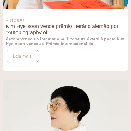
AUTORES
Kim Hye-soon vence prêmio literário alemão por
“Autobiography of…
Autora venceu o International Literature Award A poeta Kim
Hye-soon venceu o Prêmio Internacional de
Leia mais