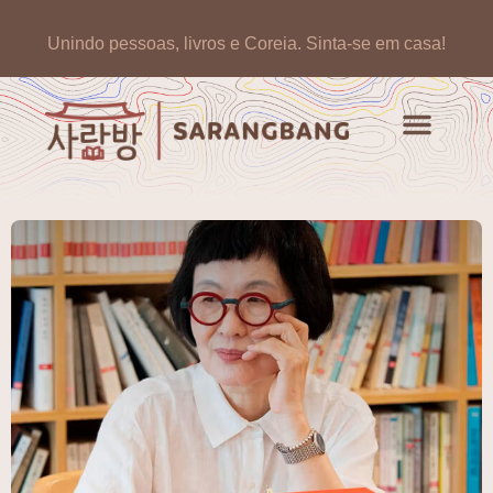
Unindo pessoas, livros e Coreia.
Sinta-se em casa!
Artigos de opinião
Banco de Livros Coreano