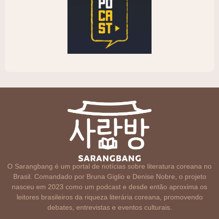
O Sarangbang é um portal de notícias sobre literatura coreana no
Brasil. Comandado por Bruna Giglio e Denise Nobre, o projeto
nasceu em 2023 como um podcast e desde então aproxima os
leitores brasileiros da riqueza literária coreana, promovendo
debates, entrevistas e eventos culturais.