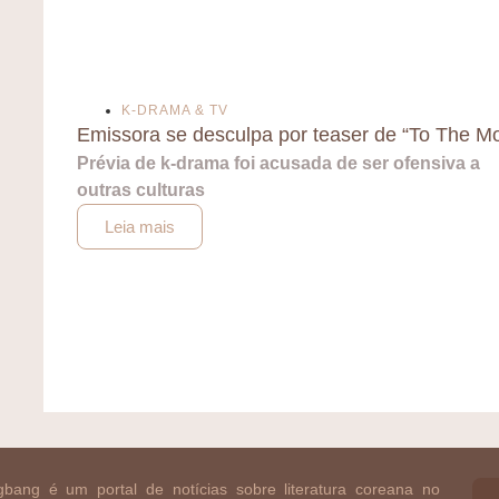
K-DRAMA & TV
Emissora se desculpa por teaser de “To The M
Prévia de k-drama foi acusada de ser ofensiva a
outras culturas
Leia mais
bang é um portal de notícias sobre literatura coreana no