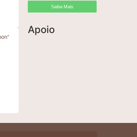
Saiba Mais
Apoio
oon”