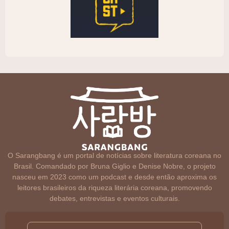
O Sarangbang é um portal de notícias sobre literatura coreana no
Brasil. Comandado por Bruna Giglio e Denise Nobre, o projeto
nasceu em 2023 como um podcast e desde então aproxima os
leitores brasileiros da riqueza literária coreana, promovendo
debates, entrevistas e eventos culturais.