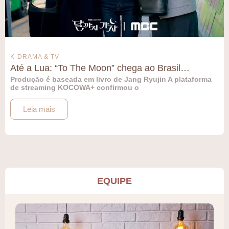
K-DRAMA & TV
Até a Lua: “To The Moon” chega ao Brasil…
Produção é baseada em livro de Jang Ryujin A plataforma
de streaming KOCOWA+ confirmou o
Leia mais
EQUIPE