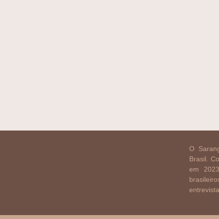
O Sarang
Brasil. 
em 2023
brasilei
entrevist