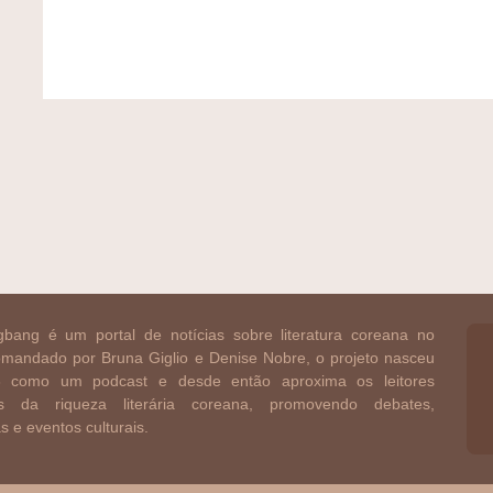
bang é um portal de notícias sobre literatura coreana no
Comandado por Bruna Giglio e Denise Nobre, o projeto nasceu
 como um podcast e desde então aproxima os leitores
ros da riqueza literária coreana, promovendo debates,
as e eventos culturais.