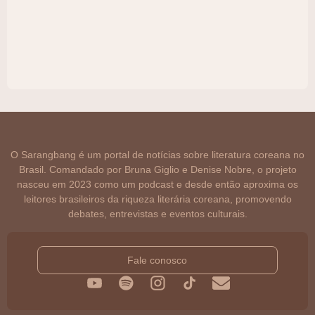
O Sarangbang é um portal de notícias sobre literatura coreana no
Brasil. Comandado por Bruna Giglio e Denise Nobre, o projeto
nasceu em 2023 como um podcast e desde então aproxima os
leitores brasileiros da riqueza literária coreana, promovendo
debates, entrevistas e eventos culturais.
Fale conosco