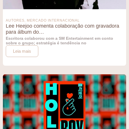
AUTORES
,
MERCADO INTERNACIONAL
Lee Heejoo comenta colaboração com gravadora
para álbum do…
Escritora colaborou com a SM Entertainment em conto
sobre o grupo; estratégia é tendência no
Leia mais