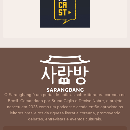
O Sarangbang é um portal de notícias sobre literatura coreana no
Brasil. Comandado por Bruna Giglio e Denise Nobre, o projeto
nasceu em 2023 como um podcast e desde então aproxima os
leitores brasileiros da riqueza literária coreana, promovendo
debates, entrevistas e eventos culturais.