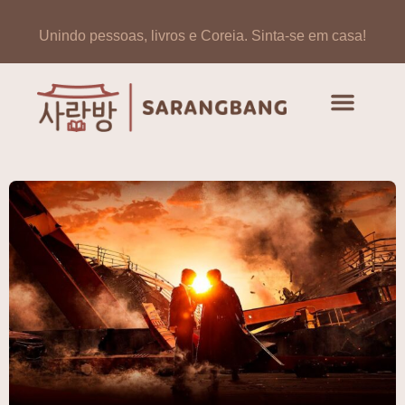
Unindo pessoas, livros e Coreia.
Sinta-se em casa!
Artigos de opinião
Banco de Livros Coreano