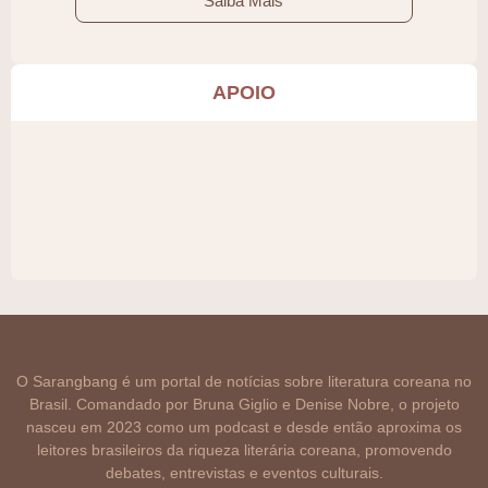
Saiba Mais
APOIO
O Sarangbang é um portal de notícias sobre literatura coreana no
Brasil. Comandado por Bruna Giglio e Denise Nobre, o projeto
nasceu em 2023 como um podcast e desde então aproxima os
leitores brasileiros da riqueza literária coreana, promovendo
debates, entrevistas e eventos culturais.