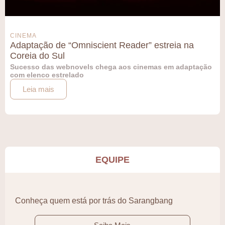
CINEMA
Adaptação de “Omniscient Reader” estreia na
Coreia do Sul
Sucesso das webnovels chega aos cinemas em adaptação
com elenco estrelado
Leia mais
EQUIPE
Conheça quem está por trás do Sarangbang