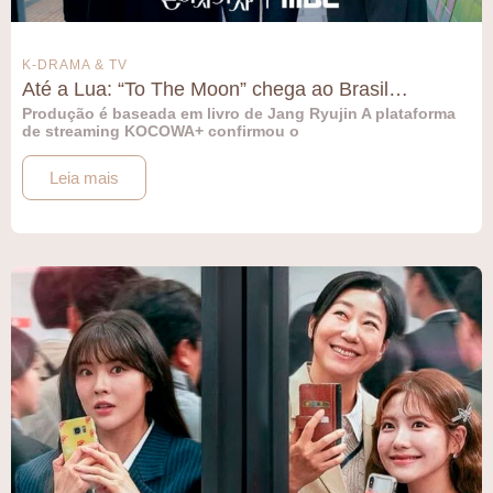
K-DRAMA & TV
Até a Lua: “To The Moon” chega ao Brasil…
Produção é baseada em livro de Jang Ryujin A plataforma
de streaming KOCOWA+ confirmou o
Leia mais