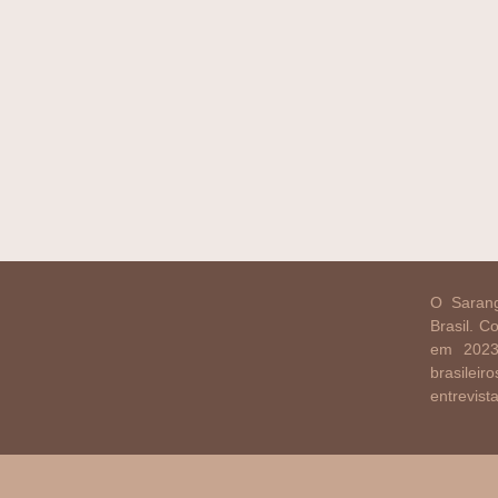
O Sarang
Brasil. 
em 2023
brasilei
entrevist