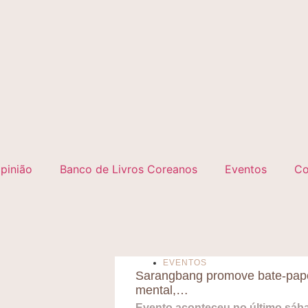
pinião
Banco de Livros Coreanos
Eventos
Co
EVENTOS
Sarangbang promove bate-papo
mental,…
Evento aconteceu no último sábad