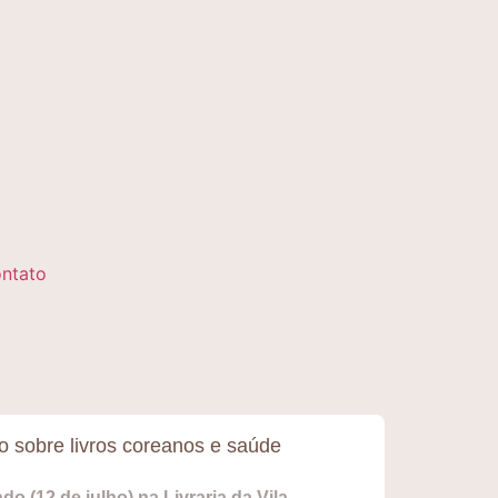
ntato
 sobre livros coreanos e saúde
o (12 de julho) na Livraria da Vila