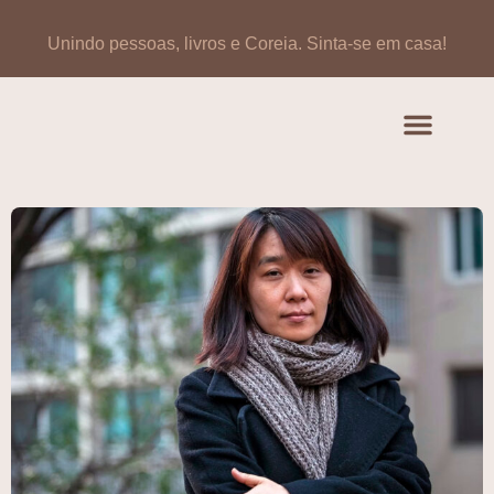
Unindo pessoas, livros e Coreia.
Sinta-se em casa!
Artigos de opinião
Banco de Livros Coreano