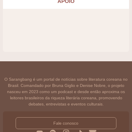
APOIO
O Sarangbang é um portal de notícias sobre literatura coreana no
Brasil. Comandado por Bruna Giglio e Denise Nobre, o projeto
nasceu em 2023 como um podcast e desde então aproxima os
leitores brasileiros da riqueza literária coreana, promovendo
debates, entrevistas e eventos culturais.
Fale conosco