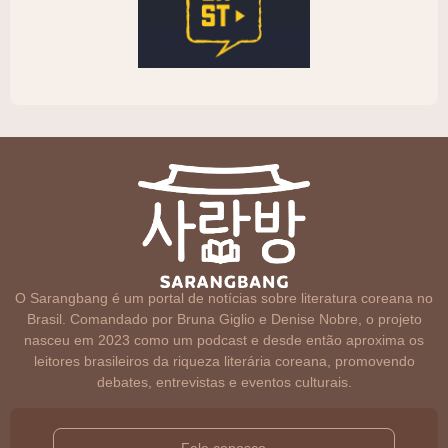
O Sarangbang é um portal de notícias sobre literatura coreana no
Brasil. Comandado por Bruna Giglio e Denise Nobre, o projeto
nasceu em 2023 como um podcast e desde então aproxima os
leitores brasileiros da riqueza literária coreana, promovendo
debates, entrevistas e eventos culturais.
Fale conosco