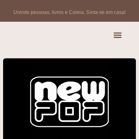
Unindo pessoas, livros e Coreia.
Sinta-se em casa!
Artigos de opinião
Banco de Livros Coreano