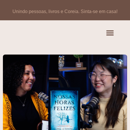
Unindo pessoas, livros e Coreia.
Sinta-se em casa!
Artigos de opinião
Banco de Livros Coreano