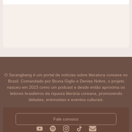
O Sarangbang é um portal de notícias sobre literatura coreana no
Brasil. Comandado por Bruna Giglio e Denise Nobre, o projeto
nasceu em 2023 como um podcast e desde então aproxima os
leitores brasileiros da riqueza literária coreana, promovendo
debates, entrevistas e eventos culturais.
Fale conosco