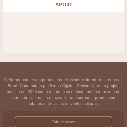
APOIO
O Sarangbang é um portal de notícias sobre literatura coreana no
Brasil. Comandado por Bruna Giglio e Denise Nobre, o projeto
nasceu em 2023 como um podcast e desde então aproxima os
leitores brasileiros da riqueza literária coreana, promovendo
debates, entrevistas e eventos culturais.
Fale conosco