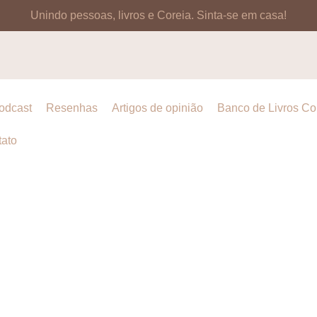
Unindo pessoas, livros e Coreia.
Sinta-se em casa!
odcast
Resenhas
Artigos de opinião
Banco de Livros C
ato