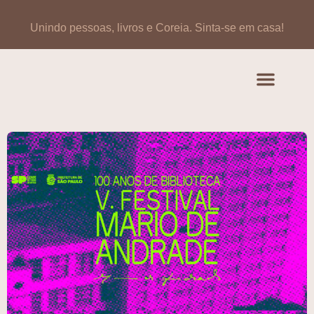
Unindo pessoas, livros e Coreia.
Sinta-se em casa!
Artigos de opinião
Banco de Livros Coreano