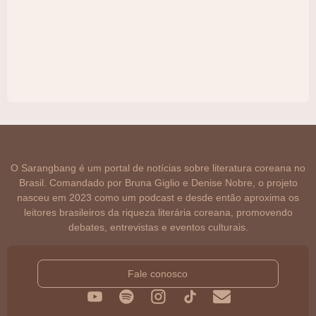
O Sarangbang é um portal de notícias sobre literatura coreana no
Brasil. Comandado por Bruna Giglio e Denise Nobre, o projeto
nasceu em 2023 como um podcast e desde então aproxima os
leitores brasileiros da riqueza literária coreana, promovendo
debates, entrevistas e eventos culturais.
Fale conosco