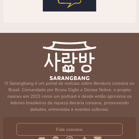
O Sarangbang é um portal de notícias sobre literatura coreana no
Brasil. Comandado por Bruna Giglio e Denise Nobre, o projeto
nasceu em 2023 como um podcast e desde então aproxima os
leitores brasileiros da riqueza literária coreana, promovendo
debates, entrevistas e eventos culturais.
Fale conosco