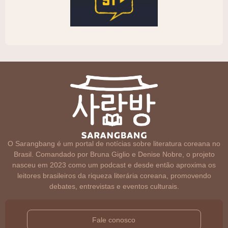
O Sarangbang é um portal de notícias sobre literatura coreana no
Brasil. Comandado por Bruna Giglio e Denise Nobre, o projeto
nasceu em 2023 como um podcast e desde então aproxima os
leitores brasileiros da riqueza literária coreana, promovendo
debates, entrevistas e eventos culturais.
Fale conosco