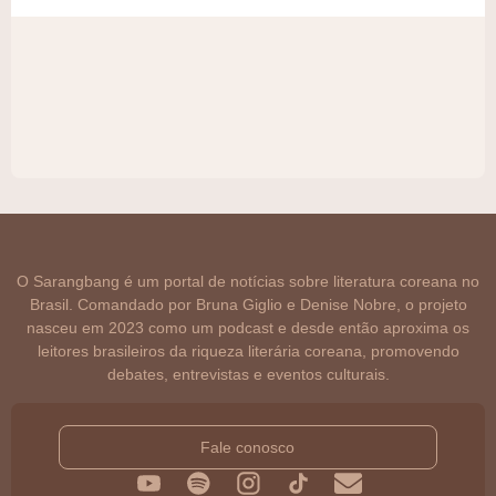
O Sarangbang é um portal de notícias sobre literatura coreana no
Brasil. Comandado por Bruna Giglio e Denise Nobre, o projeto
nasceu em 2023 como um podcast e desde então aproxima os
leitores brasileiros da riqueza literária coreana, promovendo
debates, entrevistas e eventos culturais.
Fale conosco