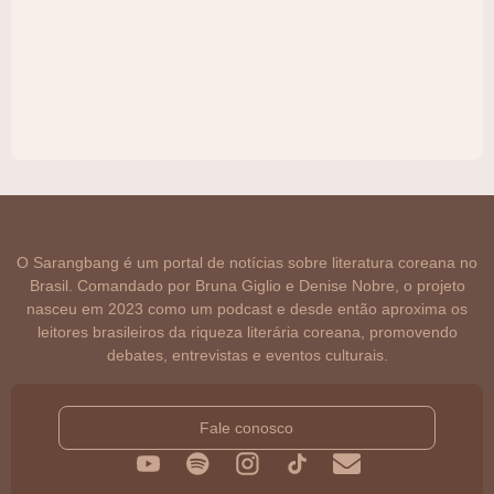
O Sarangbang é um portal de notícias sobre literatura coreana no
Brasil. Comandado por Bruna Giglio e Denise Nobre, o projeto
nasceu em 2023 como um podcast e desde então aproxima os
leitores brasileiros da riqueza literária coreana, promovendo
debates, entrevistas e eventos culturais.
Fale conosco