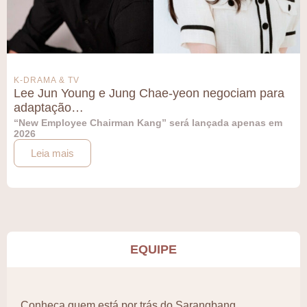
K-DRAMA & TV
Lee Jun Young e Jung Chae-yeon negociam para
adaptação…
“New Employee Chairman Kang” será lançada apenas em
2026
Leia mais
EQUIPE
Conheça quem está por trás do Sarangbang