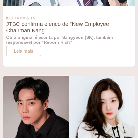
K-DRAMA & TV
JTBC confirma elenco de “New Employee
Chairman Kang”
Obra original é escrita por Sangyeon (SK), também
responsável por “Reborn Rich”
Leia mais