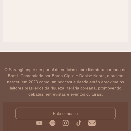
O Sarangbang é um portal de notícias sobre literatura coreana no
Brasil. Comandado por Bruna Giglio e Denise Nobre, o projeto
nasceu em 2023 como um podcast e desde então aproxima os
leitores brasileiros da riqueza literária coreana, promovendo
debates, entrevistas e eventos culturais.
Fale conosco