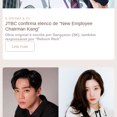
K-DRAMA & TV
JTBC confirma elenco de “New Employee
Chairman Kang”
Obra original é escrita por Sangyeon (SK), também
responsável por “Reborn Rich”
Leia mais