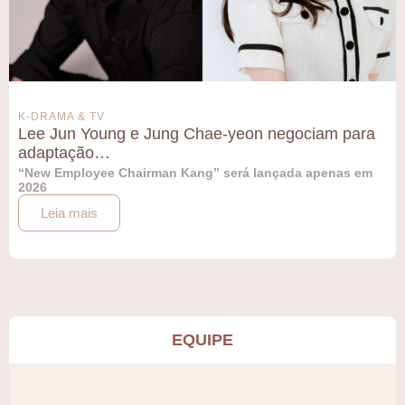
K-DRAMA & TV
Lee Jun Young e Jung Chae-yeon negociam para
adaptação…
“New Employee Chairman Kang” será lançada apenas em
2026
Leia mais
EQUIPE