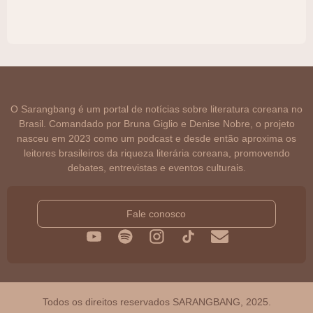
O Sarangbang é um portal de notícias sobre literatura coreana no
Brasil. Comandado por Bruna Giglio e Denise Nobre, o projeto
nasceu em 2023 como um podcast e desde então aproxima os
leitores brasileiros da riqueza literária coreana, promovendo
debates, entrevistas e eventos culturais.
Fale conosco
Todos os direitos reservados SARANGBANG, 2025.