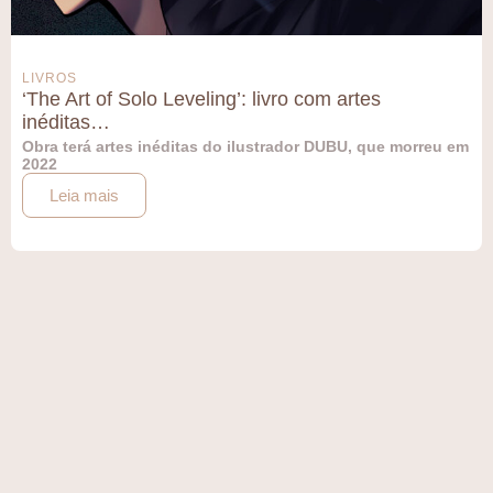
LIVROS
‘The Art of Solo Leveling’: livro com artes
inéditas…
Obra terá artes inéditas do ilustrador DUBU, que morreu em
2022
Leia mais