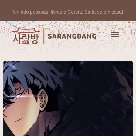
Unindo pessoas, livros e Coreia.
Sinta-se em casa!
Artigos de opinião
Banco de Livros Coreano