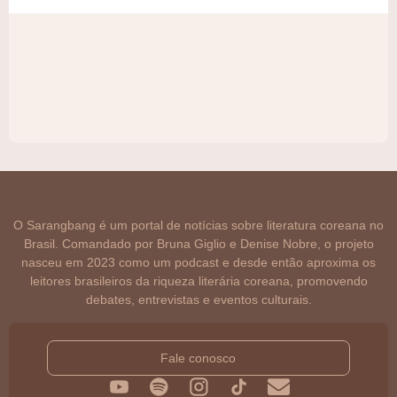
O Sarangbang é um portal de notícias sobre literatura coreana no
Brasil. Comandado por Bruna Giglio e Denise Nobre, o projeto
nasceu em 2023 como um podcast e desde então aproxima os
leitores brasileiros da riqueza literária coreana, promovendo
debates, entrevistas e eventos culturais.
Fale conosco