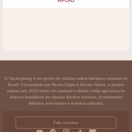
APOIO
O Sarangbang é um portal de notícias sobre literatura coreana no
Brasil. Comandado por Bruna Giglio e Denise Nobre, o projeto
nasceu em 2023 como um podcast e desde então aproxima os
leitores brasileiros da riqueza literária coreana, promovendo
debates, entrevistas e eventos culturais.
Fale conosco