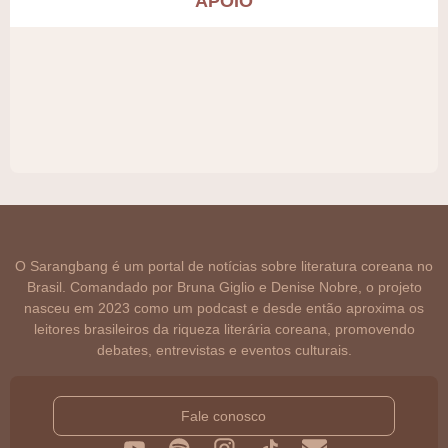
APOIO
O Sarangbang é um portal de notícias sobre literatura coreana no
Brasil. Comandado por Bruna Giglio e Denise Nobre, o projeto
nasceu em 2023 como um podcast e desde então aproxima os
leitores brasileiros da riqueza literária coreana, promovendo
debates, entrevistas e eventos culturais.
Fale conosco