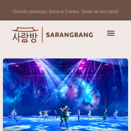
Unindo pessoas, livros e Coreia.
Sinta-se em casa!
Artigos de opinião
Banco de Livros Coreano