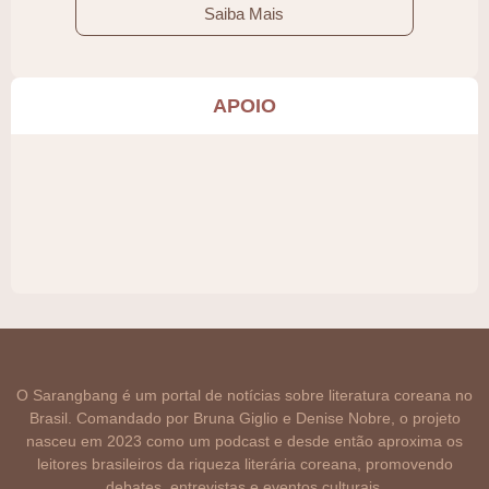
Saiba Mais
APOIO
O Sarangbang é um portal de notícias sobre literatura coreana no
Brasil. Comandado por Bruna Giglio e Denise Nobre, o projeto
nasceu em 2023 como um podcast e desde então aproxima os
leitores brasileiros da riqueza literária coreana, promovendo
debates, entrevistas e eventos culturais.