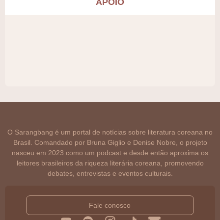
APOIO
O Sarangbang é um portal de notícias sobre literatura coreana no
Brasil. Comandado por Bruna Giglio e Denise Nobre, o projeto
nasceu em 2023 como um podcast e desde então aproxima os
leitores brasileiros da riqueza literária coreana, promovendo
debates, entrevistas e eventos culturais.
Fale conosco