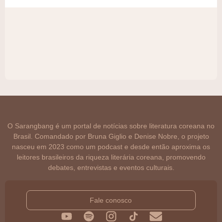
O Sarangbang é um portal de notícias sobre literatura coreana no
Brasil. Comandado por Bruna Giglio e Denise Nobre, o projeto
nasceu em 2023 como um podcast e desde então aproxima os
leitores brasileiros da riqueza literária coreana, promovendo
debates, entrevistas e eventos culturais.
Fale conosco