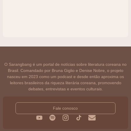
O Sarangbang é um portal de notícias sobre literatura coreana no
Brasil. Comandado por Bruna Giglio e Denise Nobre, o projeto
nasceu em 2023 como um podcast e desde então aproxima os
leitores brasileiros da riqueza literária coreana, promovendo
debates, entrevistas e eventos culturais.
Fale conosco