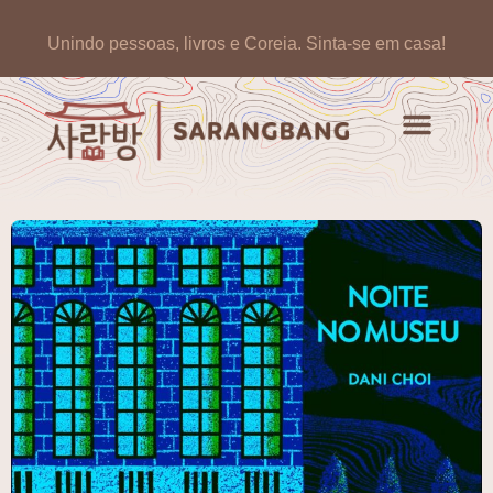
Unindo pessoas, livros e Coreia.
Sinta-se em casa!
Artigos de opinião
Banco de Livros Coreano