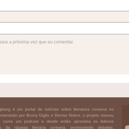
ara a próxima vez que eu comentar.
bang é um portal de notícias sobre literatura coreana no
Comandado por Bruna Giglio e Denise Nobre, o projeto nasceu
 como um podcast e desde então aproxima os leitores
ros da riqueza literária coreana, promovendo debates,