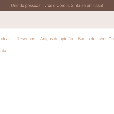
Unindo pessoas, livros e Coreia.
Sinta-se em casa!
odcast
Resenhas
Artigos de opinião
Banco de Livros C
ato