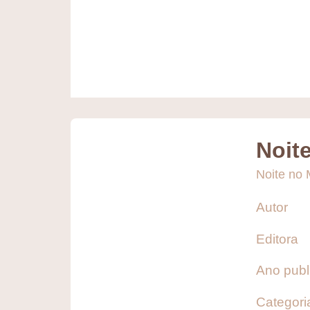
Noit
Noite no
Autor
Editora
Ano publ
Categori