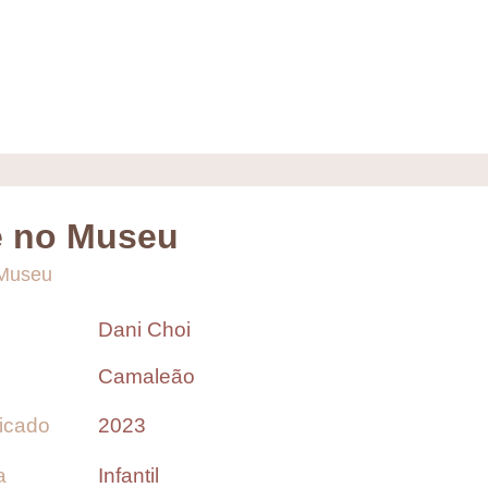
e no Museu
 Museu
Dani Choi
Camaleão
icado
2023
a
Infantil