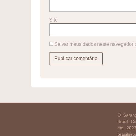
Site
Salvar meus dados neste navegador p
O Sarang
Brasil. 
em 2023
brasilei