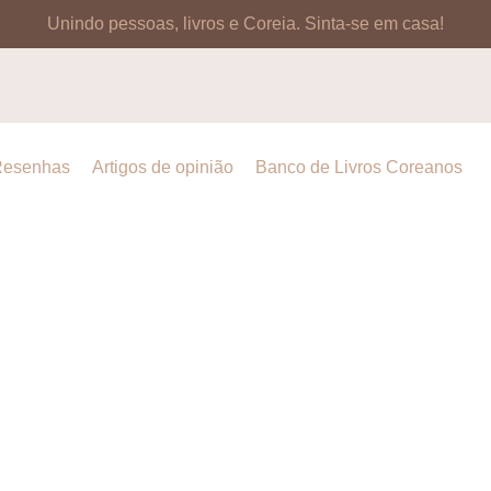
Unindo pessoas, livros e Coreia.
Sinta-se em casa!
esenhas
Artigos de opinião
Banco de Livros Coreanos