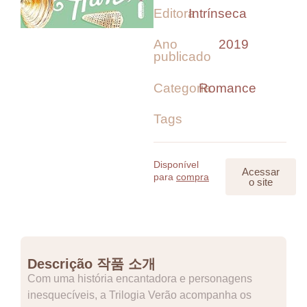
Editora
Intrínseca
Ano
2019
publicado
Categoria
Romance
Tags
Disponível
Acessar
para
compra
o site
Descrição 작품 소개
Com uma história encantadora e personagens
inesquecíveis, a Trilogia Verão acompanha os