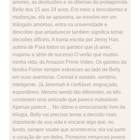
amores, as desilusões e os dilemas da protagonista
Belly dos 15 aos 24 anos. Em meio a descobertas e
mudanças, ela se apaixona, se envolve em um
triângulo amoroso, entra na universidade e
descobre que amadurecer também significa tomar
decisões difíceis. A trama escrita por Jenny Han,
autora de Para todos os garotos que já amei,
inspirou a série de sucesso O verão que mudou
minha vida, do Amazon Prime Video. Os garotos da
família Fisher sempre estiveram ao lado de Belly
em suas aventuras. Conrad é ousado, sombrio,
inteligente. Já Jeremiah é confiável, engraçado,
espontâneo. Mesmo sendo tão diferentes, os três
constroem uma amizade que parece inabalável.
Apenas parece… No último e emocionante livro da
trilogia, Belly vai precisar tomar a decisão mais
importante de sua vida e encarar algo que, no
fundo, sempre soube que aconteceria: ela vai partir
o coração de um deles. Primeiros romances jovens