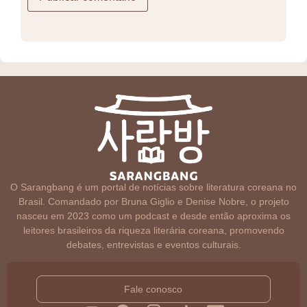
O Sarangbang é um portal de notícias sobre literatura coreana no
Brasil. Comandado por Bruna Giglio e Denise Nobre, o projeto
nasceu em 2023 como um podcast e desde então aproxima os
leitores brasileiros da riqueza literária coreana, promovendo
debates, entrevistas e eventos culturais.
Fale conosco