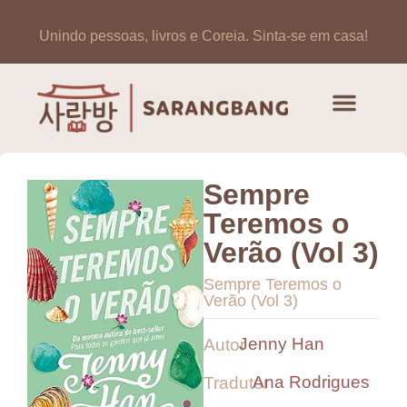
Unindo pessoas, livros e Coreia.
Sinta-se em casa!
Sempre
Teremos o
Verão (Vol 3)
Sempre Teremos o
Verão (Vol 3)
Jenny Han
Autor
Ana Rodrigues
Tradutor