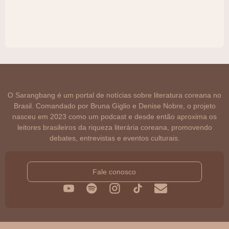
O Sarangbang é um portal de notícias sobre literatura coreana no
Brasil. Comandado por Bruna Giglio e Denise Nobre, o projeto
nasceu em 2023 como um podcast e desde então aproxima os
leitores brasileiros da riqueza literária coreana, promovendo
debates, entrevistas e eventos culturais.
Fale conosco