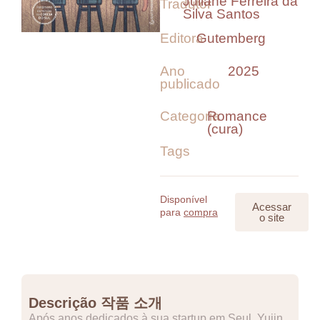
Juliane Ferreira da
Tradutor
Silva Santos
Editora
Gutemberg
Ano
2025
publicado
Categoria
Romance
(cura)
Tags
Disponível
Acessar
para
compra
o site
Descrição 작품 소개
Após anos dedicados à sua startup em Seul, Yujin