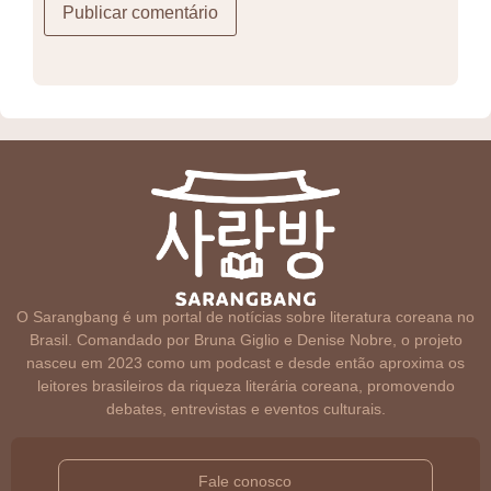
O Sarangbang é um portal de notícias sobre literatura coreana no
Brasil. Comandado por Bruna Giglio e Denise Nobre, o projeto
nasceu em 2023 como um podcast e desde então aproxima os
leitores brasileiros da riqueza literária coreana, promovendo
debates, entrevistas e eventos culturais.
Fale conosco