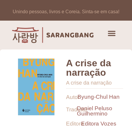
Unindo pessoas, livros e Coreia.
Sinta-se em casa!
Artigos de opinião
Banco de Livros Coreano
A crise da
narração
A crise da narração
Byung-Chul Han
Autor
Daniel Peluso
Tradutor
Guilhermino
Editora
Editora Vozes